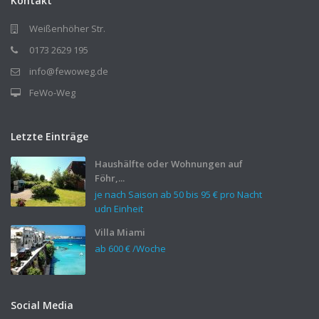
Kontakt
Weißenhöher Str.
0173 2629 195
info@fewoweg.de
FeWo-Weg
Letzte Einträge
Haushälfte oder Wohnungen auf
Föhr,...
je nach Saison ab 50 bis
95 €
pro Nacht
udn Einheit
Villa Miami
ab
600 €
/Woche
Social Media