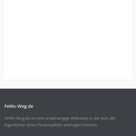
FeWo-Weg.de
FeWo-Weg.de ist eine unabhängige Webseite in der sich alle
Eigentümer eines Ferienojektes eintragen können.