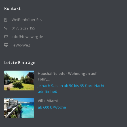
Kontakt
Weißenhöher Str.
0173 2629 195
info@fewoweg.de
FeWo-Weg
Letzte Einträge
Haushälfte oder Wohnungen auf
Föhr,...
je nach Saison ab 50 bis
95 €
pro Nacht
udn Einheit
Villa Miami
ab
600 €
/Woche