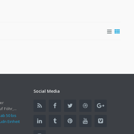
Social Media
er
 Föhr,...
 ab 50 bis
udn Einheit