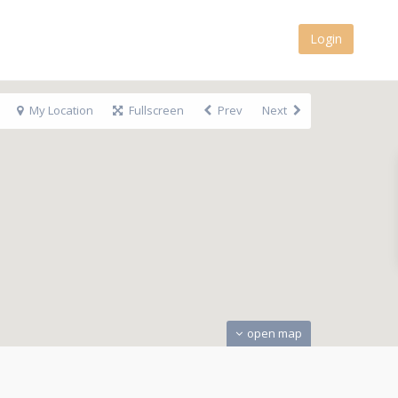
Login
My Location
Fullscreen
Prev
Next
open map