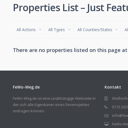
Properties List – Just Fea
All Actions
All Types
All Counties/States
Al
There are no properties listed on this page at
FeWo-Weg.de
Kontakt
FeWo-Weg.de ist eine unabhängige Webseite in
Weißenhö
der sich alle Eigentümer eines Ferienojektes
0173 262
eintragen können.
info@fe
FeWo-W