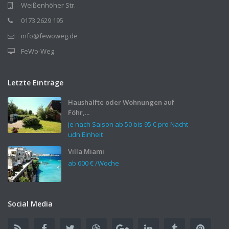
Weißenhöher Str.
0173 2629 195
info@fewoweg.de
FeWo-Weg
Letzte Einträge
Haushälfte oder Wohnungen auf
Föhr,...
je nach Saison ab 50 bis
95 €
pro Nacht
udn Einheit
Villa Miami
ab
600 €
/Woche
Social Media