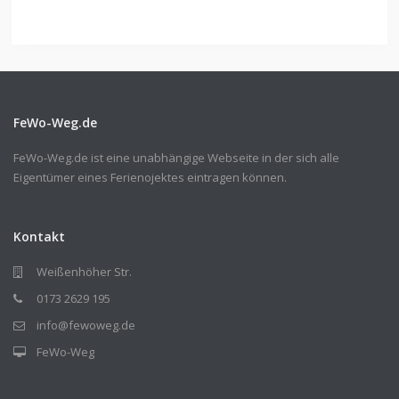
FeWo-Weg.de
FeWo-Weg.de ist eine unabhängige Webseite in der sich alle
Eigentümer eines Ferienojektes eintragen können.
Kontakt
Weißenhöher Str.
0173 2629 195
info@fewoweg.de
FeWo-Weg