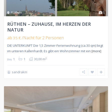
Rüthen
5
RÜTHEN – ZUHAUSE, IM HERZEN DER
NATUR
ab
/Nacht für 2 Personen
35 €
DIE UNTERKUNFT Die 1,5 Zimmer-Ferienwohnung (ca.30 qm) liegt
im unteren Kallenhardt. Es gibt ein Wohnzimmer mit ein
[more]
2
1
1
30,00 m
sandrakm