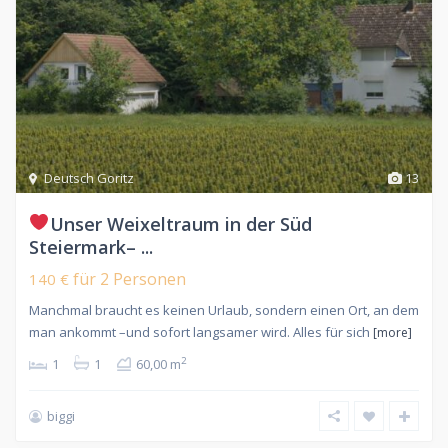
Deutsch Goritz
13
Unser Weixeltraum in der Süd
Steiermark– ...
für 2 Personen
140 €
Manchmal braucht es keinen Urlaub, sondern einen Ort, an dem
man ankommt –und sofort langsamer wird. Alles für sich
[more]
2
1
1
60,00 m
biggi