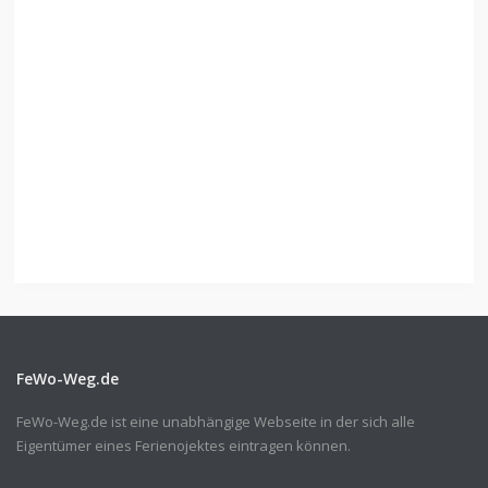
FeWo-Weg.de
FeWo-Weg.de ist eine unabhängige Webseite in der sich alle
Eigentümer eines Ferienojektes eintragen können.