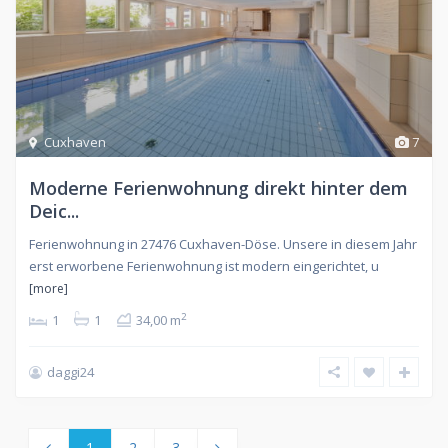
Cuxhaven
7
Moderne Ferienwohnung direkt hinter dem
Deic...
Ferienwohnung in 27476 Cuxhaven-Döse. Unsere in diesem Jahr
erst erworbene Ferienwohnung ist modern eingerichtet, u
[more]
2
1
1
34,00 m
daggi24
1
2
3