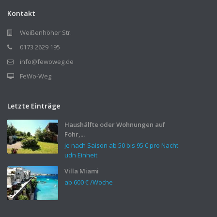
Kontakt
Weißenhöher Str.
0173 2629 195
info@fewoweg.de
FeWo-Weg
Letzte Einträge
Haushälfte oder Wohnungen auf
Föhr,...
je nach Saison ab 50 bis
95 €
pro Nacht
udn Einheit
Villa Miami
ab
600 €
/Woche