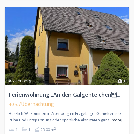
Altenberg
1
Ferienwohnung „An den Galgenteichen...
/Übernachtung
40 €
Herzlich Willkommen in Altenberg im Erzgebirge! Genießen sie
Ruhe und Entspannung oder sportliche Aktivitäten ganz
[more]
2
1
1
23,00 m