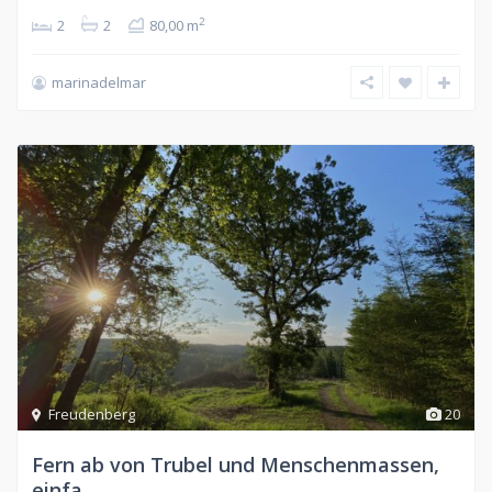
2
2
2
80,00 m
marinadelmar
Freudenberg
20
Fern ab von Trubel und Menschenmassen,
einfa...