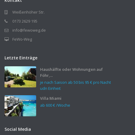
Kontakt
Weißenhöher Str.
0173 2629 195
info@fewoweg.de
FeWo-Weg
Letzte Einträge
Haushälfte oder Wohnungen auf
Föhr,...
je nach Saison ab 50 bis
95 €
pro Nacht
udn Einheit
Villa Miami
ab
600 €
/Woche
Social Media