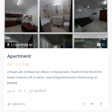
Eforie Nord
15
Apartment
Ab
Tag
15 €
Urlaub am Schwarzen Meer in Rumänien, Stadt Eforie Nord Ich
biete Unterkunft in einer zwei Doppelzimmern Wohnung un
[more]
2
2
1
60,00 m
tulpanmi