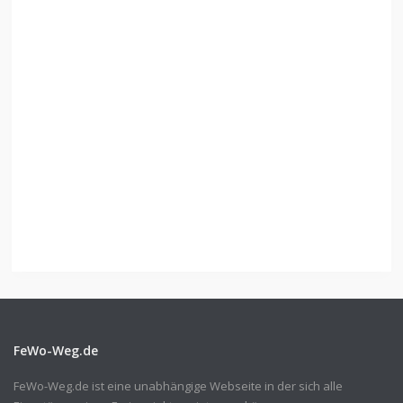
FeWo-Weg.de
FeWo-Weg.de ist eine unabhängige Webseite in der sich alle