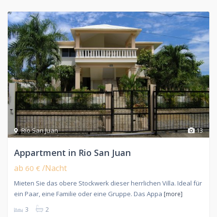
Río San Juan
13
Appartment in Rio San Juan
ab
/Nacht
60 €
Mieten Sie das obere Stockwerk dieser herrlichen Villa. Ideal für
ein Paar, eine Familie oder eine Gruppe. Das Appa
[more]
3
2