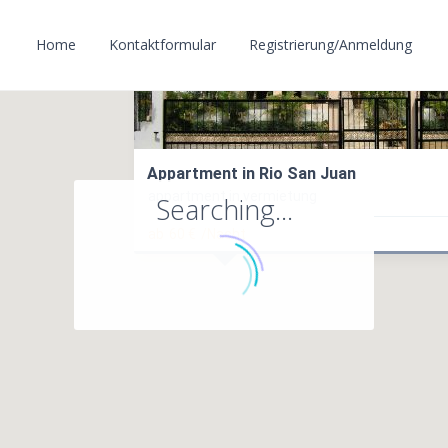
Home
Kontaktformular
Registrierung/Anmeldung
Appartment in Rio San Juan
appartment in vermietung
Searching...
ab
60 €
/Nacht