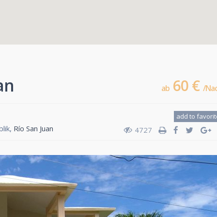
an
60 €
ab
/Na
add to favori
blik,
Río San Juan
4727