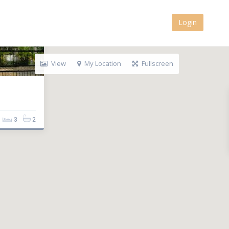
Login
View
My Location
Fullscreen
3
2