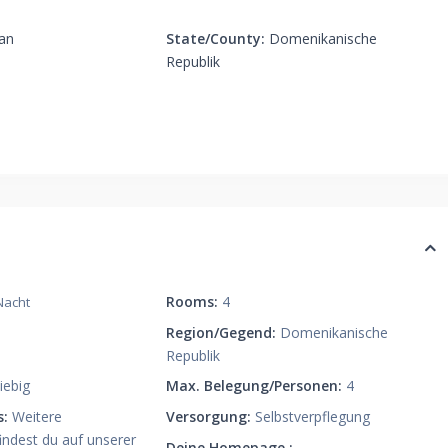
uan
State/County:
Domenikanische
Republik
Rooms:
4
Nacht
Region/Gegend:
Domenikanische
Republik
iebig
Max. Belegung/Personen:
4
s:
Weitere
Versorgung:
Selbstverpflegung
indest du auf unserer
Deine Homepage :