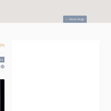
close map
cht
tes