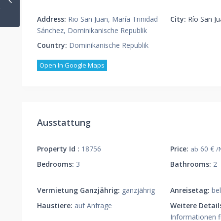
Address:
Rio San Juan, María Trinidad
City:
Río San J
Sánchez, Dominikanische Republik
Country:
Dominikanische Republik
Open In Google Maps
Ausstattung
Property Id :
18756
Price:
60 €
ab
/
Bedrooms:
3
Bathrooms:
2
Vermietung Ganzjährig:
ganzjährig
Anreisetag:
bel
Haustiere:
auf Anfrage
Weitere Detail
Informationen f