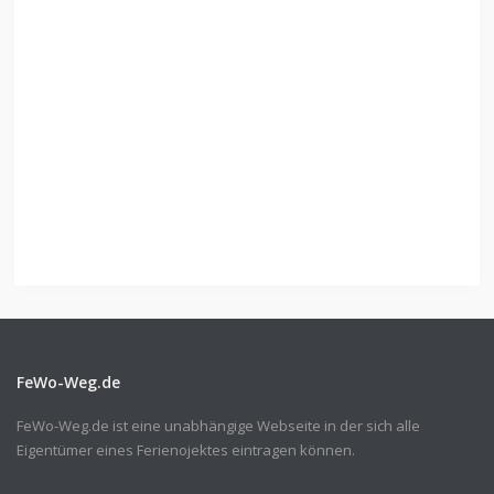
FeWo-Weg.de
FeWo-Weg.de ist eine unabhängige Webseite in der sich alle
Eigentümer eines Ferienojektes eintragen können.