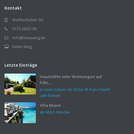
Kontakt
Weißenhöher Str.
0173 2629 195
info@fewoweg.de
FeWo-Weg
Letzte Einträge
Haushälfte oder Wohnungen auf
Föhr,...
je nach Saison ab 50 bis
95 €
pro Nacht
udn Einheit
Villa Miami
ab
600 €
/Woche