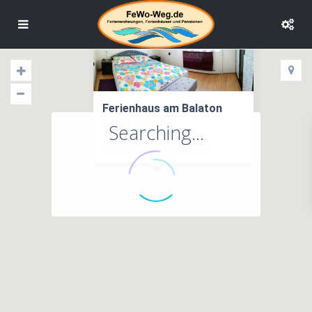
Ferienhaus am Balaton
ferienhaus
Searching...
von
20 €
Person/Nacht