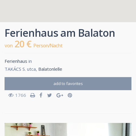
Ferienhaus am Balaton
20 €
von
Person/Nacht
Ferienhaus
in
TAKÁCS S. utca,
Balatonlelle
add to favorites
1766