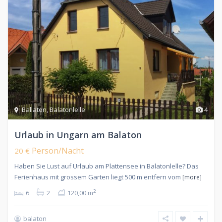
Ballaton
,
Balatonlelle
4
Urlaub in Ungarn am Balaton
Person/Nacht
20 €
Haben Sie Lust auf Urlaub am Plattensee in Balatonlelle? Das
Ferienhaus mit grossem Garten liegt 500 m entfern vom
[more]
2
6
2
120,00 m
balaton