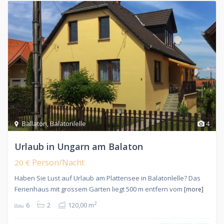
Ballaton
,
Balatonlelle
4
Urlaub in Ungarn am Balaton
Person/Nacht
20 €
Haben Sie Lust auf Urlaub am Plattensee in Balatonlelle? Das
Ferienhaus mit grossem Garten liegt 500 m entfern vom
[more]
2
6
2
120,00 m