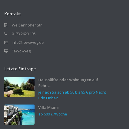
Kontakt
Weißenhöher Str.
0173 2629 195
info@fewoweg.de
FeWo-Weg
Letzte Einträge
Haushälfte oder Wohnungen auf
Föhr,...
je nach Saison ab 50 bis
95 €
pro Nacht
udn Einheit
Villa Miami
ab
600 €
/Woche