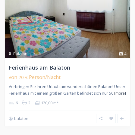
Balatonlelle
4
Ferienhaus am Balaton
von
Person/Nacht
20 €
Verbringen Sie Ihren Urlaub am wunderschönen Balaton! Unser
Ferienhaus mit einem großen Garten befindet sich nur 50
[more]
2
6
2
120,00 m
balaton