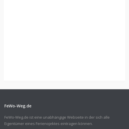
FeWo-Weg.de
FeWo-Weg.de ist eine unabhängige Webseite in der sich alle
Eigentümer eines Ferienojektes eintragen können.