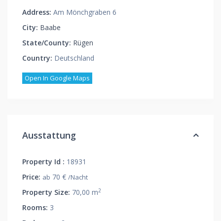
Address:
Am Mönchgraben 6
City:
Baabe
State/County:
Rügen
Country:
Deutschland
Open In Google Maps
Ausstattung
Property Id :
18931
Price:
70 €
ab
/Nacht
2
Property Size:
70,00 m
Rooms:
3