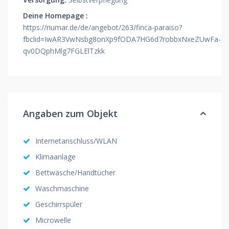
Deine Homepage :
https://riumar.de/de/angebot/263/finca-paraiso?
fbclid=IwAR3VwNsbg8onXp9fODA7HG6d7robbxNxeZUwFa-
qv0DQphMlg7FGLElTzkk
Angaben zum Objekt
Internetanschluss/WLAN
Klimaanlage
Bettwäsche/Handtücher
Waschmaschine
Geschirrspüler
Microwelle