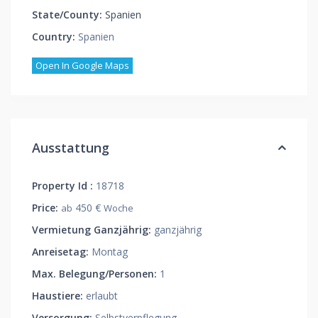
State/County:
Spanien
Country:
Spanien
Open In Google Maps
Ausstattung
Property Id :
18718
Price:
450 €
ab
Woche
Vermietung Ganzjährig:
ganzjährig
Anreisetag:
Montag
Max. Belegung/Personen:
1
Haustiere:
erlaubt
Versorgung:
Selbstverpflegung