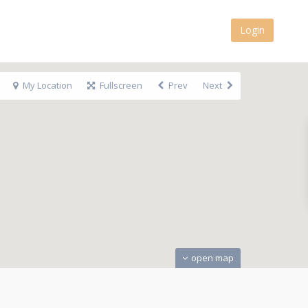
Login
My Location
Fullscreen
Prev
Next
open map