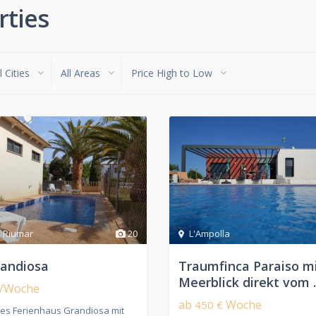
rties
l Cities
All Areas
Price High to Low
,
Riumar
20
L'Ampolla
randiosa
Traumfinca Paraiso m
Meerblick direkt vom ..
/Woche
ab
Woche
450 €
es Ferienhaus Grandiosa mit