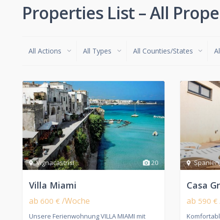
Properties List – All Prope
All Actions
All Types
All Counties/States
Al
Vignacastrisi
20
Spanien
Villa Miami
Casa G
ab
/Woche
ab
600 €
590 €
Unsere Ferienwohnung VILLA MIAMI mit
Komfortabl