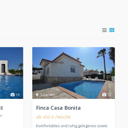
19
Spanien
,
15
it
Finca Casa Bonita
.
ab
/woche
450 €
Komfortables und ruhig gelegenes sowie