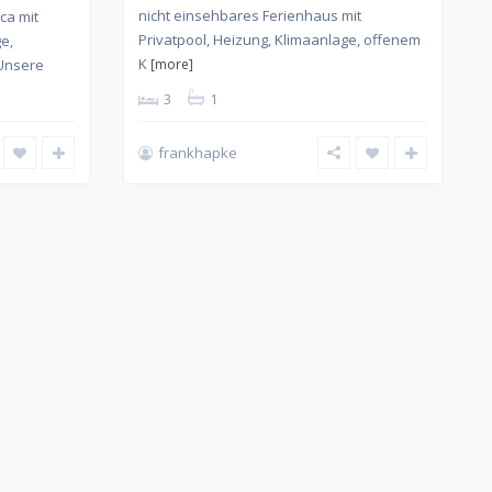
nicht einsehbares Ferienhaus mit
ca mit
Privatpool, Heizung, Klimaanlage, offenem
e,
K
 Unsere
[more]
3
1
frankhapke