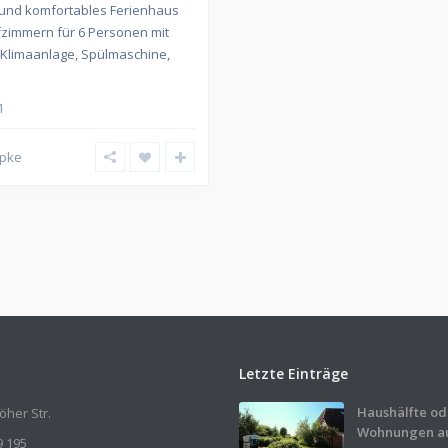
und komfortables Ferienhaus
afzimmern für 6 Personen mit
, Klimaanlage, Spülmaschine,
1
apke
Letzte Einträge
Haushälfte od
her Str.
Wohnungen auf
9 195