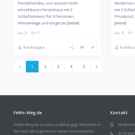
Freistehendes, von aussen nicht
Modernes 
einsehbares Ferienhaus mit 3
mit 3 Schl
Schlafzimmern für 6 Personen,
Privatpool
Klimaanlage und eingezäu
[more]
[more]
3
1
3
frankhapke
frankh
1
2
3
4
5
FeWo-Weg.de
Kontakt
FeWo-Weg.de ist eine unabhängige Webseite in
Weißenhö
der sich alle Eigentümer eines Ferienojektes
0173 262