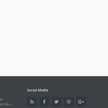
Social Media
er
 Föhr,...