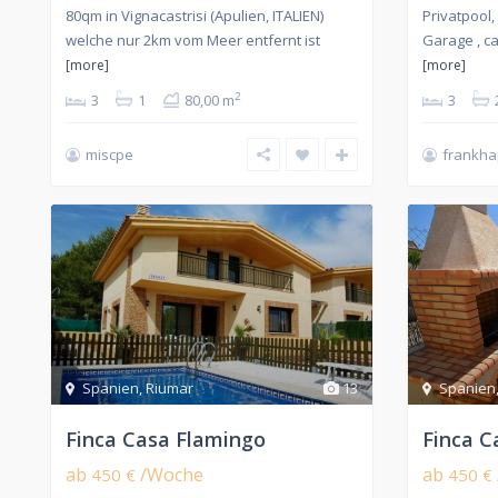
80qm in Vignacastrisi (Apulien, ITALIEN)
Privatpool,
welche nur 2km vom Meer entfernt ist
Garage , c
[more]
[more]
2
3
1
80,00 m
3
miscpe
frankh
Spanien
,
Riumar
13
Spanien
Finca Casa Flamingo
Finca C
ab
/Woche
ab
450 €
450 €