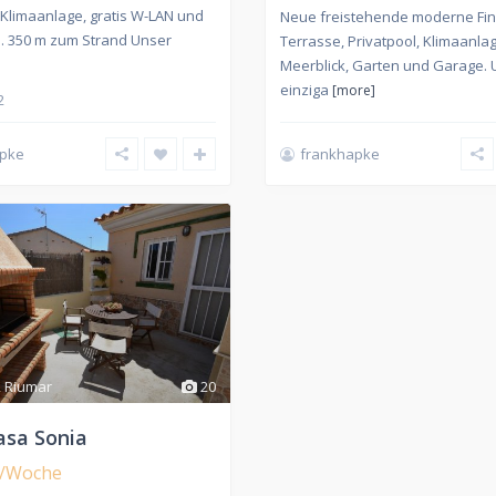
 Klimaanlage, gratis W-LAN und
Neue freistehende moderne Fin
a. 350 m zum Strand Unser
Terrasse, Privatpool, Klimaanlag
Meerblick, Garten und Garage.
einziga
[more]
2
apke
frankhapke
,
Riumar
20
asa Sonia
/Woche