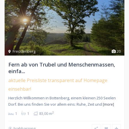
Freudenberg
20
Fern ab von Trubel und Menschenmassen,
einfa...
aktuelle Preisliste transparent auf Homepage
einsehbar!
Herzlich Willkommen in Bottenberg, einem kleinen 250 Seelen
Dorf. Bei uns finden Sie vor allem eins: Ruhe, Zeit und
[more]
2
1
1
83,00 m
biabbasjong