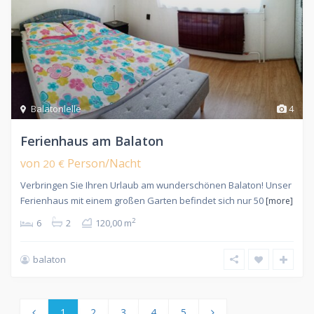
Balatonlelle
4
Ferienhaus am Balaton
von
Person/Nacht
20 €
Verbringen Sie Ihren Urlaub am wunderschönen Balaton! Unser
Ferienhaus mit einem großen Garten befindet sich nur 50
[more]
2
6
2
120,00 m
balaton
1
2
3
4
5