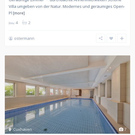
Villa umgeben von der Natur. Modernes und geräumiges Open-
Pl
[more]
4
2
ostermann
Cuxhaven
7