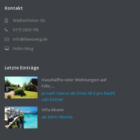
Kontakt
Weißenhöher Str.
0173 2629 195
info@fewoweg.de
FeWo-Weg
Letzte Einträge
Haushälfte oder Wohnungen auf
Föhr,...
je nach Saison ab 50 bis
95 €
pro Nacht
udn Einheit
Villa Miami
ab
600 €
/Woche