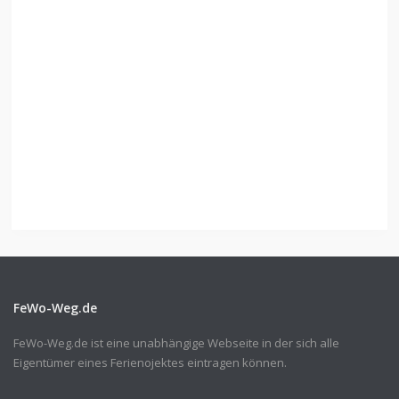
FeWo-Weg.de
FeWo-Weg.de ist eine unabhängige Webseite in der sich alle
Eigentümer eines Ferienojektes eintragen können.