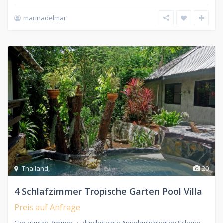
marinadelmar
Thailand
,
20
4 Schlafzimmer Tropische Garten Pool Villa
Preis auf Anfrage
Geräumige Zimmer ・ durchdachte Annehmlichkeiten Schöne