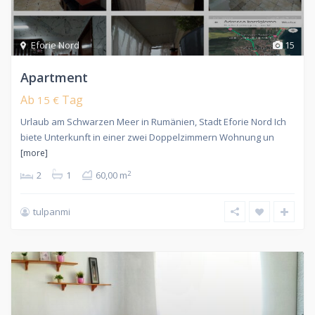
Eforie Nord
15
Apartment
Ab
Tag
15 €
Urlaub am Schwarzen Meer in Rumänien, Stadt Eforie Nord Ich
biete Unterkunft in einer zwei Doppelzimmern Wohnung un
[more]
2
2
1
60,00 m
tulpanmi